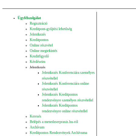
Ügyfélszolgálat
Regisztráció
Kreditpont-gyűjtési lehetőség
Jelentkezés
Kreditpontos
Online részvétel
Online megtekintés
Kreditfigyelő
Kérdéseim
Jelentkezés
Jelentkezés Konferenciára személyes
részvétellel
Jelentkezés Konferenciára online
részvétellel
Jelentkezés Kreditpontos
rendezvényre személyes részvétellel
Jelentkezés Kreditpontos
rendezvényre online részvétellel
Keresés
Belépés a menedzserpraxis.hu-ról
Archívum
Kreditpontos Rendezvények Archívuma