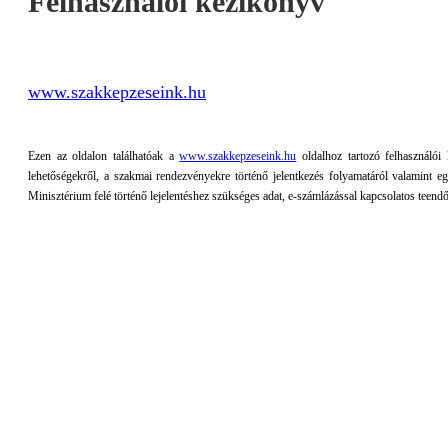
Felhasználói kézikönyv
www.szakkepzeseink.hu
Ezen az oldalon találhatóak a
www.szakkepzeseink.hu
oldalhoz tartozó felhasználói 
lehetőségekről, a szakmai rendezvényekre történő jelentkezés folyamatáról valamint eg
Minisztérium felé történő lejelentéshez szükséges adat, e-számlázással kapcsolatos teendő